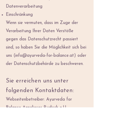
Datenverarbeitung
Einschränkung
Wenn sie vermuten, dass im Zuge der
Verarbeitung Ihrer Daten Verstöße
gegen das Datenschutzrecht passiert
sind, so haben Sie die Möglichkeit sich bei
uns (
info@ayurveda-for-balance.at
) oder
der Datenschutzbehörde zu beschweren.
Sie erreichen uns unter
folgenden Kontaktdaten:
Webseitenbetreiber: Ayurveda for
Balance Annelieses Rudisch e.U.
Telefonnummer: +43 664 3016367
Email: info@ayurveda-for-balance.at