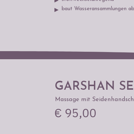
▶
baut Wasseransammlungen a
▶
GARSHAN S
Massage mit Seidenhandsc
€ 95,00