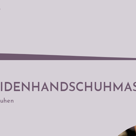
b
EIDENHANDSCHUHMA
huhen