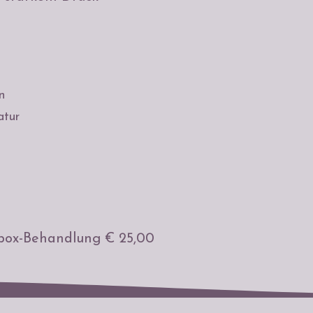
n
atur
zbox-Behandlung € 25,00