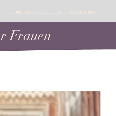
info@ayurveda-for-balance.at
+43 664 3016367
ür Frauen