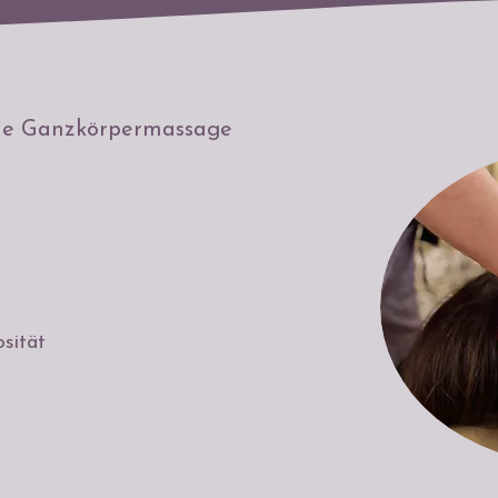
de Ganzkörpermassage
ität