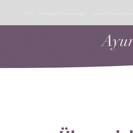
Start
Massage/Anwendungen
Generali Rundum G
Ayur