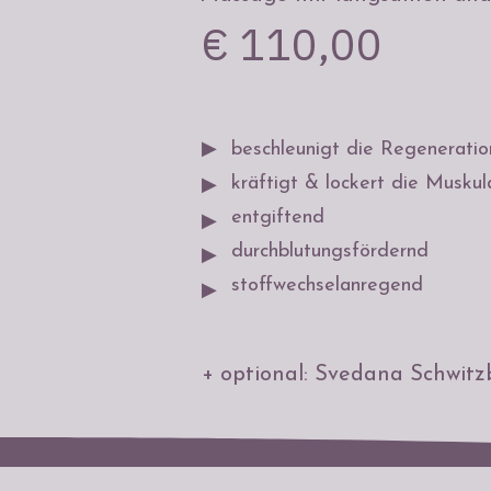
€ 110,00
▶
beschleunigt die Regeneratio
kräftigt & lockert die Muskul
▶
entgiftend
▶
durchblutungsfördernd
▶
stoffwechselanregend
▶
+
optional: Svedana Schwit